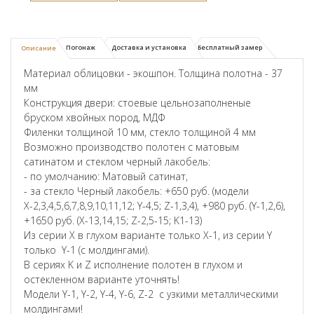
Погонаж
Доставка и установка
Бесплатный замер
Описание
Материал облицовки - экошпон. Толщина полотна - 37
мм
Конструкция двери: стоевые цельнозаполненые
бруском хвойных пород, МДФ
Филенки толщиной 10 мм, стекло толщиной 4 мм
Возможно производство полотен с матовым
сатинатом и стеклом черный лакобель:
- по умолчанию: Матовый сатинат,
- за стекло Черный лакобель: +650 руб. (модели
Х-2,3,4,5,6,7,8,9,10,11,12; Y-4,5; Z-1,3,4), +980 руб. (Y-1,2,6),
+1650 руб. (X-13,14,15; Z-2,5-15; K1-13)
Из серии X в глухом варианте только X-1, из серии Y
только Y-1 (с молдингами).
В сериях K и Z исполнение полотен в глухом и
остекленном варианте уточнять!
Модели Y-1, Y-2, Y-4, Y-6, Z-2 с узкими металлическими
молдингами!