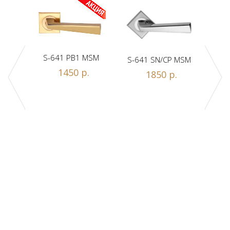
S-641 PB1 MSM
S-641 SN/CP MSM
S-
1450 р.
1850 р.
Z1-A
.