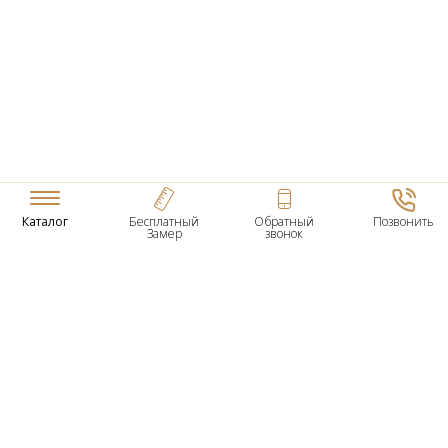
Каталог
Бесплатный
Обратный
Позвонить
Замер
звонок
ТОВАРЫ
Входные Двери
Нестандартные Деревянные Двери
Межкомнатные Двери
Двери По Вашим Размерам
Межкомнатные Арки