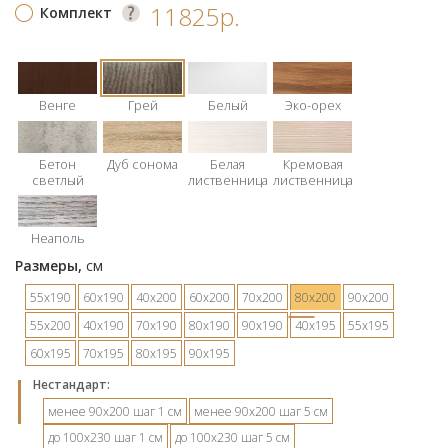
11825р.
Комплект
Венге
Грей
Белый
Эко-орех
Бетон
Дуб сонома
Белая
Кремовая
светлый
лиственница
лиственница
Неаполь
Размеры,
см
55х190
60х190
40х200
60х200
70х200
80х200
90х200
55х200
40х190
70х190
80х190
90х190
40х195
55х195
60х195
70х195
80х195
90х195
Hестандарт:
менее 90х200 шаг 1 см
менее 90х200 шаг 5 см
до 100х230 шаг 1 см
до 100х230 шаг 5 см