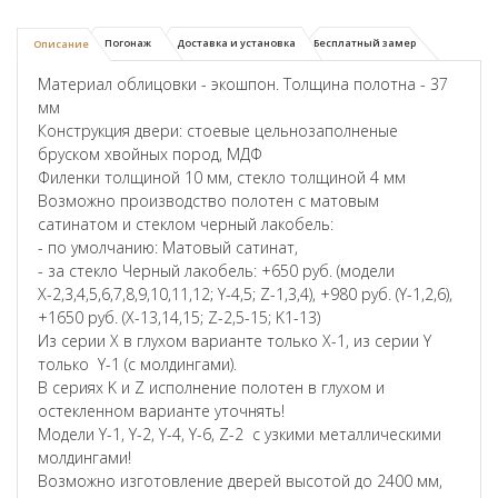
Погонаж
Доставка и установка
Бесплатный замер
Описание
Материал облицовки - экошпон. Толщина полотна - 37
мм
Конструкция двери: стоевые цельнозаполненые
бруском хвойных пород, МДФ
Филенки толщиной 10 мм, стекло толщиной 4 мм
Возможно производство полотен с матовым
сатинатом и стеклом черный лакобель:
- по умолчанию: Матовый сатинат,
- за стекло Черный лакобель: +650 руб. (модели
Х-2,3,4,5,6,7,8,9,10,11,12; Y-4,5; Z-1,3,4), +980 руб. (Y-1,2,6),
+1650 руб. (X-13,14,15; Z-2,5-15; K1-13)
Из серии X в глухом варианте только X-1, из серии Y
только Y-1 (с молдингами).
В сериях K и Z исполнение полотен в глухом и
остекленном варианте уточнять!
Модели Y-1, Y-2, Y-4, Y-6, Z-2 с узкими металлическими
молдингами!
Возможно изготовление дверей высотой до 2400 мм,