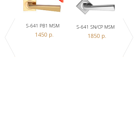
S-641 PB1 MSM
S-641 SN/CP MSM
S-
1450 р.
1850 р.
Z1-A
.