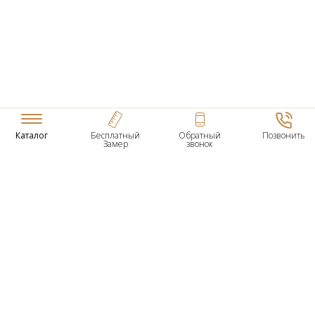
Каталог
Бесплатный
Обратный
Позвонить
Замер
звонок
ТОВАРЫ
Входные Двери
Нестандартные Деревянные Двери
Межкомнатные Двери
Двери По Вашим Размерам
Межкомнатные Арки
Стеновые Панели