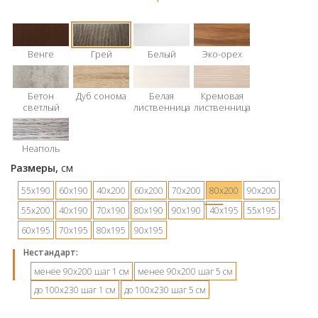
Венге
Грей
Белый
Эко-орех
Бетон
Дуб сонома
Белая
Кремовая
светлый
лиственница
лиственница
Неаполь
Размеры,
см
55х190
60х190
40х200
60х200
70х200
80х200
90х200
55х200
40х190
70х190
80х190
90х190
40х195
55х195
60х195
70х195
80х195
90х195
Hестандарт:
менее 90х200 шаг 1 см
менее 90х200 шаг 5 см
до 100х230 шаг 1 см
до 100х230 шаг 5 см