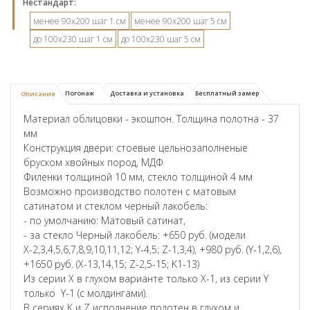
Hестандарт:
менее 90х200 шаг 1 см
менее 90х200 шаг 5 см
до 100х230 шаг 1 см
до 100х230 шаг 5 см
Погонаж
Доставка и установка
Бесплатный замер
Описание
Материал облицовки - экошпон. Толщина полотна - 37
мм
Конструкция двери: стоевые цельнозаполненые
бруском хвойных пород, МДФ
Филенки толщиной 10 мм, стекло толщиной 4 мм
Возможно производство полотен с матовым
сатинатом и стеклом черный лакобель:
- по умолчанию: Матовый сатинат,
- за стекло Черный лакобель: +650 руб. (модели
Х-2,3,4,5,6,7,8,9,10,11,12; Y-4,5; Z-1,3,4), +980 руб. (Y-1,2,6),
+1650 руб. (X-13,14,15; Z-2,5-15; K1-13)
Из серии X в глухом варианте только X-1, из серии Y
только Y-1 (с молдингами).
В сериях K и Z исполнение полотен в глухом и