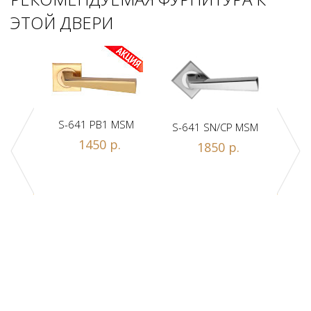
ЭТОЙ ДВЕРИ
S-641 PB1 MSM
S-641 SN/CP MSM
S-
1450 р.
1850 р.
Z1-A
.