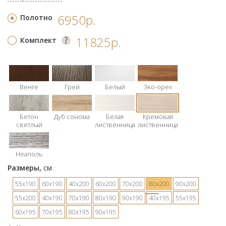
6950р.
Полотно
11825р.
Комплект
Венге
Грей
Белый
Эко-орех
Бетон
Дуб сонома
Белая
Кремовая
светлый
лиственница
лиственница
Неаполь
Размеры,
см
55х190
60х190
40х200
60х200
70х200
80х200
90х200
55х200
40х190
70х190
80х190
90х190
40х195
55х195
60х195
70х195
80х195
90х195