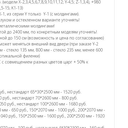
модели Х-2,3,4,5,6,7,8,9,10,11,12; Y-4,5; Z-1,3,4), +980
2,5-15; K1-13)
-1, из серии Y только Y-1 (с молдингами).
глухом и остекленном варианте уточнять!
и металлическими молдингами!
ой до 2400 мм, по конкретным моделям уточнять!
ой до 150 см (возможность и цена по согласованию)
ожет меняться внешний вид двери (при заказе Y-2
м - стекло 135 мм, 800 мм - стекло 235 мм, менее 600
ертикальной филенки)
 с совмещением разных цветов царг + 50% к
уб., нестандарт 65*30*2500 мм - 1520 руб.
 руб., нестандарт 70*2600 мм - 800 руб.
050 руб., нестандарт 100*2600 мм - 1680 руб.
 мм - 650 руб., 150*2070 мм - 1000 руб., 200*2070 мм -
1040 руб., 150*2500 мм - 1600 руб., 200*2500 мм - 1920
070 мм - 100 руб., нестандарт 4*30*2300 мм - 160 руб.