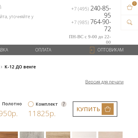
0
В ваш
).
240-85-
+7 (495)
на сум
95
та, уточняйте у
764-90-
+7 (985)
72
ПН-ВС с 9-00 до 22-
00
АВКА
ОПЛАТА
ОПТОВИКАМ
K-12 ДО венге
Версия для печати
Полотно
Комплект
КУПИТЬ
950р.
11825р.