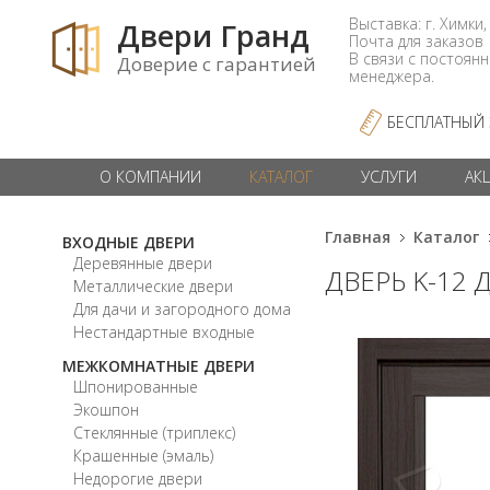
Выставка: г. Химки,
Двери Гранд
Почта для заказо
В связи с постоян
Доверие с гарантией
менеджера.
БЕСПЛАТНЫЙ
О КОМПАНИИ
КАТАЛОГ
УСЛУГИ
АК
Главная
Каталог
ВХОДНЫЕ ДВЕРИ
Деревянные двери
ДВЕРЬ K-12 
Металлические двери
Для дачи и загородного дома
Нестандартные входные
МЕЖКОМНАТНЫЕ ДВЕРИ
Шпонированные
Экошпон
Стеклянные (триплекс)
Крашенные (эмаль)
Недорогие двери