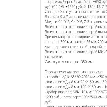
- за стекло Черный лакобель: +650 руб. (
руб. (Y-1,2,6), +1650 руб. (X-13,14,15; Z-
Из серии X в глухом варианте только X
В сериях K и Z исполнение полотен в 
Модели Y-1, Y-2, Y-4, Y-6, Z-2 с узким
Возможно изготовление дверей высот
Возможно изготовление дверей ширин
При нестандартной ширине и высоте м
шириной 600 мм - стекло 35 мм, 700 м
мм - широкое стекло, но без одной в
Возможно изготовление дверей МИКС
стоимости
Самая узкая створка - 350 мм
Телескопическая система погонажа:
- коробка МДФ: 65*30*2070 мм - 950 р
- наличник МДФ 8 мм: 70*2150 мм - 500
- наличник МДФ 8 мм: 100*2150 мм - 1
- добор (паз-паз) МДФ 10 мм: 100*2070
1200 руб., нестандарт: 100*2500 мм - 
руб.
- соединит. планка для доборов 4*30*2