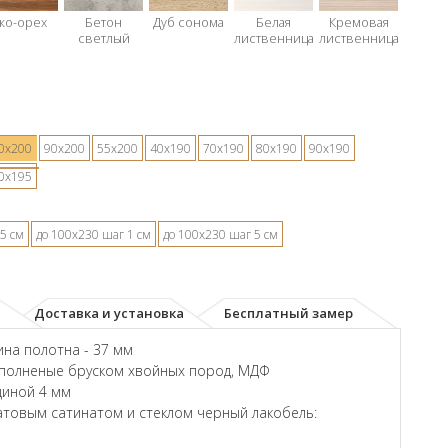
ко-орех
Бетон
Дуб сонома
Белая
Кремовая
светлый
лиственница
лиственница
0х200
90х200
55х200
40х190
70х190
80х190
90х190
0х195
5 см
до 100х230 шаг 1 см
до 100х230 шаг 5 см
Доставка и установка
Бесплатный замер
на полотна - 37 мм
аполненые бруском хвойных пород, МДФ
щиной 4 мм
товым сатинатом и стеклом черный лакобель: