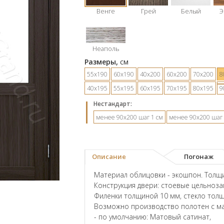
Венге
Грей
Белый
Э
Неаполь
Размеры,
см
55х190
60х190
40х200
60х200
70х200
8
40х195
55х195
60х195
70х195
80х195
9
Hестандарт:
менее 90х200 шаг 1 см
менее 90х200 шаг 
Описание
Погонаж
Материал облицовки - экошпон. Толщи
Конструкция двери: стоевые цельноз
Филенки толщиной 10 мм, стекло тол
Возможно производство полотен с ма
- по умолчанию: Матовый сатинат,