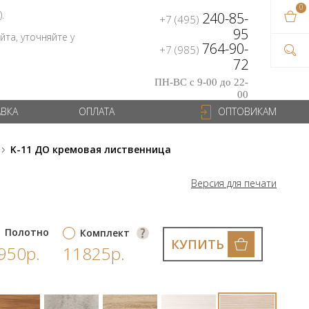
0
В ваш
).
240-85-
+7 (495)
на сум
95
та, уточняйте у
764-90-
+7 (985)
72
ПН-ВС с 9-00 до 22-
00
АВКА
ОПЛАТА
ОПТОВИКАМ
K-11 ДО кремовая лиственница
Версия для печати
Полотно
Комплект
КУПИТЬ
950р.
11825р.