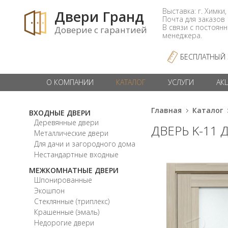
Выставка: г. Химки,
Двери Гранд
Почта для заказо
В связи с постоян
Доверие с гарантией
менеджера.
БЕСПЛАТНЫЙ
О КОМПАНИИ
КАТАЛОГ
УСЛУГИ
АК
Главная
Каталог
ВХОДНЫЕ ДВЕРИ
Деревянные двери
ДВЕРЬ K-11
Металлические двери
Для дачи и загородного дома
Нестандартные входные
МЕЖКОМНАТНЫЕ ДВЕРИ
Шпонированные
Экошпон
Стеклянные (триплекс)
Крашенные (эмаль)
Недорогие двери