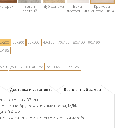
ко-орех
Бетон
Дуб сонома
Белая
Кремовая
светлый
лиственница
лиственница
0х200
90х200
55х200
40х190
70х190
80х190
90х190
0х195
5 см
до 100х230 шаг 1 см
до 100х230 шаг 5 см
Доставка и установка
Бесплатный замер
на полотна - 37 мм
аполненые бруском хвойных пород, МДФ
щиной 4 мм
товым сатинатом и стеклом черный лакобель: