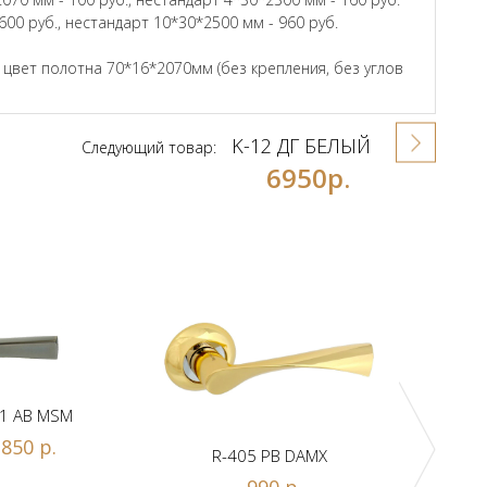
600 руб., нестандарт 10*30*2500 мм - 960 руб.
вет полотна 70*16*2070мм (без крепления, без углов
K-12 ДГ БЕЛЫЙ
Следующий товар:
6950р.
1 AB MSM
850 р.
R-405 PB DAMX
R-
990 р.