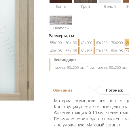
Венге
Грей
Белый
Э
Неаполь
Размеры,
см
55х190
60х190
40х200
60х200
70х200
8
40х195
55х195
60х195
70х195
80х195
9
Hестандарт:
менее 90х200 шаг 1 см
менее 90х200 шаг 
Описание
Погонаж
Материал облицовки - экошпон. Толщи
Конструкция двери: стоевые цельноз
Филенки толщиной 10 мм, стекло тол
Возможно производство полотен с ма
- по умолчанию: Матовый сатинат,