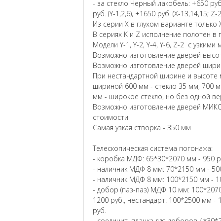
- за стекло Черный лакобель: +650 руб. (
руб. (Y-1,2,6), +1650 руб. (X-13,14,15; Z-
Из серии X в глухом варианте только X
В сериях K и Z исполнение полотен в 
Модели Y-1, Y-2, Y-4, Y-6, Z-2 с узким
Возможно изготовление дверей высот
Возможно изготовление дверей ширин
При нестандартной ширине и высоте м
шириной 600 мм - стекло 35 мм, 700 м
мм - широкое стекло, но без одной в
Возможно изготовление дверей МИКС
стоимости
Самая узкая створка - 350 мм
Телескопическая система погонажа:
- коробка МДФ: 65*30*2070 мм - 950 р
- наличник МДФ 8 мм: 70*2150 мм - 500
- наличник МДФ 8 мм: 100*2150 мм - 1
- добор (паз-паз) МДФ 10 мм: 100*2070
1200 руб., нестандарт: 100*2500 мм - 
руб.
- соединит. планка для доборов 4*30*2