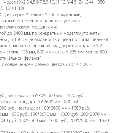
модели Х-2,3,4,5,6,7,8,9,10,11,12; Y-4,5; Z-1,3,4), +980
2,5-15; K1-13)
-1, из серии Y только Y-1 (с молдингами).
глухом и остекленном варианте уточнять!
и металлическими молдингами!
ой до 2400 мм, по конкретным моделям уточнять!
ой до 150 см (возможность и цена по согласованию)
ожет меняться внешний вид двери (при заказе Y-2
м - стекло 135 мм, 800 мм - стекло 235 мм, менее 600
ертикальной филенки)
 с совмещением разных цветов царг + 50% к
уб., нестандарт 65*30*2500 мм - 1520 руб.
 руб., нестандарт 70*2600 мм - 800 руб.
050 руб., нестандарт 100*2600 мм - 1680 руб.
 мм - 650 руб., 150*2070 мм - 1000 руб., 200*2070 мм -
1040 руб., 150*2500 мм - 1600 руб., 200*2500 мм - 1920
070 мм - 100 руб., нестандарт 4*30*2300 мм - 160 руб.