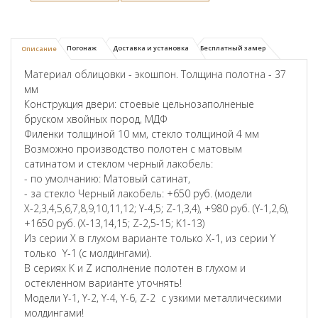
Погонаж
Доставка и установка
Бесплатный замер
Описание
Материал облицовки - экошпон. Толщина полотна - 37
мм
Конструкция двери: стоевые цельнозаполненые
бруском хвойных пород, МДФ
Филенки толщиной 10 мм, стекло толщиной 4 мм
Возможно производство полотен с матовым
сатинатом и стеклом черный лакобель:
- по умолчанию: Матовый сатинат,
- за стекло Черный лакобель: +650 руб. (модели
Х-2,3,4,5,6,7,8,9,10,11,12; Y-4,5; Z-1,3,4), +980 руб. (Y-1,2,6),
+1650 руб. (X-13,14,15; Z-2,5-15; K1-13)
Из серии X в глухом варианте только X-1, из серии Y
только Y-1 (с молдингами).
В сериях K и Z исполнение полотен в глухом и
остекленном варианте уточнять!
Модели Y-1, Y-2, Y-4, Y-6, Z-2 с узкими металлическими
молдингами!