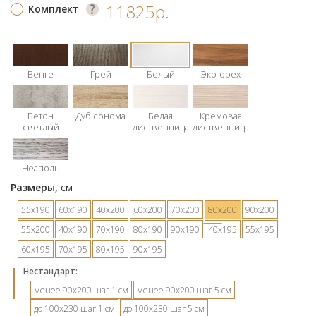
11825р.
Комплект
Венге
Грей
Белый
Эко-орех
Бетон
Дуб сонома
Белая
Кремовая
светлый
лиственница
лиственница
Неаполь
Размеры,
см
55х190
60х190
40х200
60х200
70х200
80х200
90х200
55х200
40х190
70х190
80х190
90х190
40х195
55х195
60х195
70х195
80х195
90х195
Hестандарт:
менее 90х200 шаг 1 см
менее 90х200 шаг 5 см
до 100х230 шаг 1 см
до 100х230 шаг 5 см