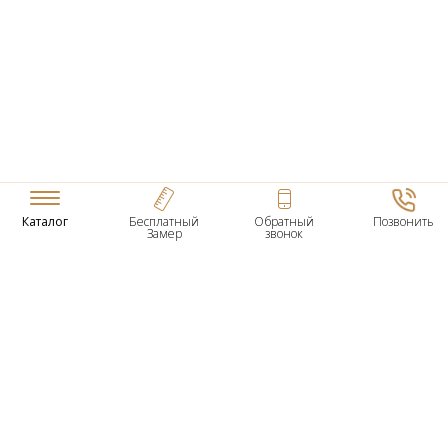
Каталог
Бесплатный
Обратный
Позвонить
Замер
звонок
ТОВАРЫ
Входные Двери
Нестандартные Деревянные Двери
Межкомнатные Двери
Двери По Вашим Размерам
Межкомнатные Арки