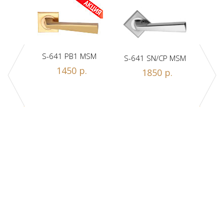
S-641 PB1 MSM
S-641 SN/CP MSM
S-
1450 р.
1850 р.
Z1-A
.