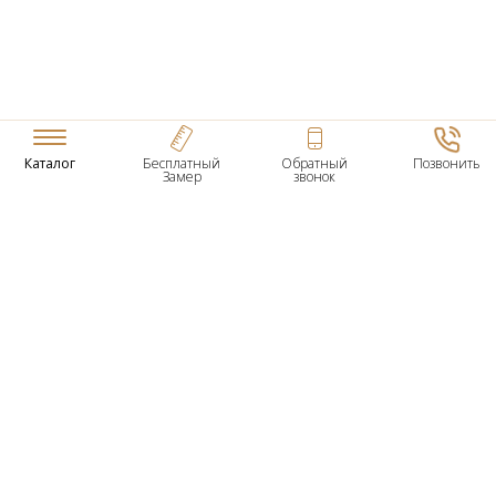
Каталог
Бесплатный
Обратный
Позвонить
Замер
звонок
ТОВАРЫ
Входные Двери
Нестандартные Деревянные Двери
Межкомнатные Двери
Двери По Вашим Размерам
Межкомнатные Арки
Стеновые Панели
Дверная Фурнитура