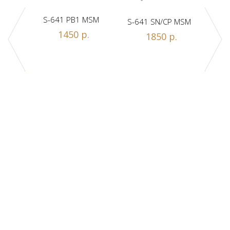
S-641 PB1 MSM
S-641 SN/CP MSM
S-
1450 р.
1850 р.
Z1-A
.