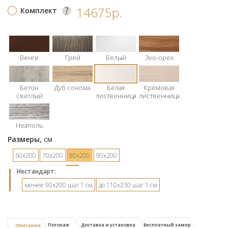
14675р.
Комплект
Венге
Грей
Белый
Эко-орех
Бетон
Дуб сонома
Белая
Кремовая
светлый
лиственница
лиственница
Неаполь
Размеры,
см
60х200
70х200
80х200
90х200
Hестандарт:
менее 90х200 шаг 1 см
до 110х230 шаг 1 см
Погонаж
Доставка и установка
Бесплатный замер
Описание