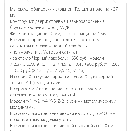
Материал облицовки - экошпон. Толщина полотна - 37
мм
Конструкция двери: стоевые цельнозаполненые
бруском хвойных пород, МДФ
Филенки толщиной 10 мм, стекло толщиной 4 мм
Возможно производство полотен с матовым
сатинатом и стеклом черный лакобель:
- по умолчанию: Матовый сатинат,
- за стекло Черный лакобель: +650 руб. (модели
Х-2,3,4,5,6,7,8,9,10,11,12; Y-4,5; Z-1,3,4), +980 руб. (Y-1,2,6),
+1650 руб. (X-13,14,15; Z-2,5-15; K1-13)
Из серии X в глухом варианте только X-1, из серии Y
только Y-1 (с молдингами).
В сериях K и Z исполнение полотен в глухом и
остекленном варианте уточнять!
Модели Y-1, Y-2, Y-4, Y-6, Z-2 с узкими металлическими
молдингами!
Возможно изготовление дверей высотой до 2400 мм,
по конкретным моделям уточнять!
Возможно изготовление дверей шириной до 150 см