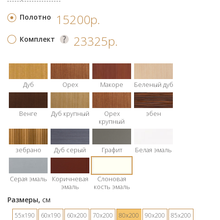
15200р.
Полотно
23325р.
Комплект
Дуб
Орех
Макоре
Беленый дуб
Венге
Дуб крупный
Орех
эбен
крупный
зебрано
Дуб серый
Графит
Белая эмаль
Серая эмаль
Коричневая
Слоновая
эмаль
кость эмаль
Размеры,
см
55х190
60х190
60х200
70х200
80х200
90х200
85х200