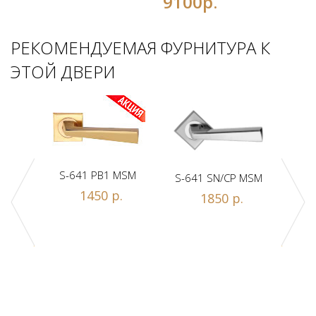
9100р.
РЕКОМЕНДУЕМАЯ ФУРНИТУРА К
ЭТОЙ ДВЕРИ
S-641 PB1 MSM
S-641 SN/CP MSM
S-
1450 р.
1850 р.
Z1-A
.