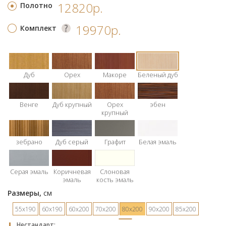
12820р.
Полотно
19970р.
Комплект
Дуб
Орех
Макоре
Беленый дуб
Венге
Дуб крупный
Орех
эбен
крупный
зебрано
Дуб серый
Графит
Белая эмаль
Серая эмаль
Коричневая
Слоновая
эмаль
кость эмаль
Размеры,
см
55х190
60х190
60х200
70х200
80х200
90х200
85х200
Hестандарт: