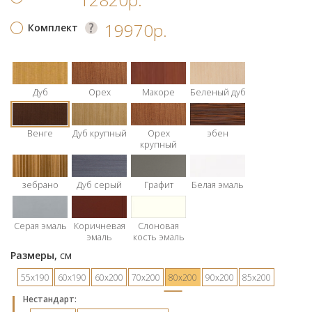
19970р.
Комплект
Дуб
Орех
Макоре
Беленый дуб
Венге
Дуб крупный
Орех
эбен
крупный
зебрано
Дуб серый
Графит
Белая эмаль
Серая эмаль
Коричневая
Слоновая
эмаль
кость эмаль
Размеры,
см
55х190
60х190
60х200
70х200
80х200
90х200
85х200
Hестандарт: