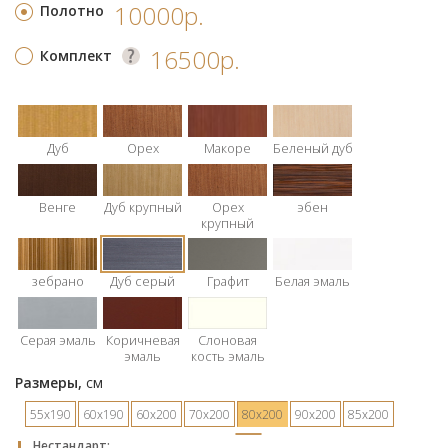
10000р.
Полотно
16500р.
Комплект
Дуб
Орех
Макоре
Беленый дуб
Венге
Дуб крупный
Орех
эбен
крупный
зебрано
Дуб серый
Графит
Белая эмаль
Серая эмаль
Коричневая
Слоновая
эмаль
кость эмаль
Размеры,
см
55х190
60х190
60х200
70х200
80х200
90х200
85х200
Hестандарт: