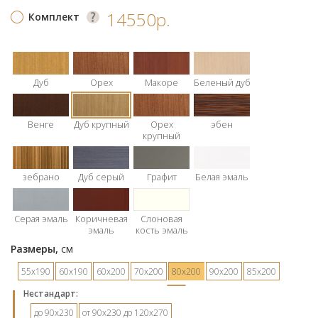
14550р.
Комплект
Дуб
Орех
Макоре
Беленый дуб
Венге
Дуб крупный
Орех
эбен
крупный
зебрано
Дуб серый
Графит
Белая эмаль
Серая эмаль
Коричневая
Слоновая
эмаль
кость эмаль
Размеры,
см
55х190
60х190
60х200
70х200
80х200
90х200
85х200
Hестандарт:
до 90х230
от 90х230 до 120х270