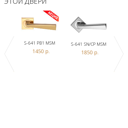
ЭТОЙ ДВЕРИ
S-641 PB1 MSM
S-641 SN/CP MSM
S-
1450 р.
1850 р.
Z1-A
.