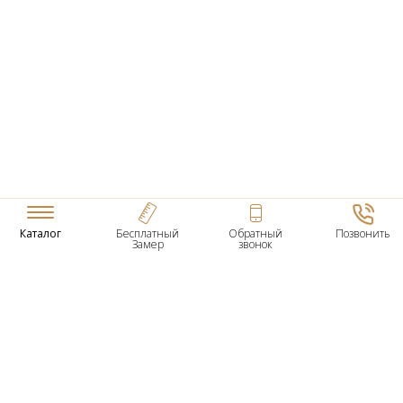
Каталог
Бесплатный
Обратный
Позвонить
Замер
звонок
ТОВАРЫ
Входные Двери
Нестандартные Деревянные Двери
Межкомнатные Двери