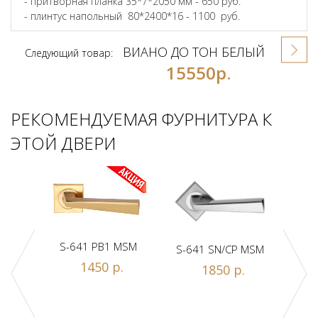
- притворная планка 35*7*2050 мм - 650 руб.
- плинтус напольный 80*2400*16 - 1100 руб.
ВИАНО ДО ТОН БЕЛЫЙ
Следующий товар:
15550р.
РЕКОМЕНДУЕМАЯ ФУРНИТУРА К
ЭТОЙ ДВЕРИ
S-641 PB1 MSM
S-641 SN/CP MSM
S-
1450 р.
1850 р.
Z1-A
.