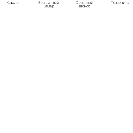
Каталог
Бесплатный
Обратный
Позвонить
Замер
звонок
ТОВАРЫ
Входные Двери
Нестандартные Деревянные Двери
Межкомнатные Двери
Двери По Вашим Размерам
Межкомнатные Арки
Стеновые Панели
Дверная Фурнитура
О КОМПАНИИ
Гарантийное Обслуживание
Контактная Информация
УСЛУГИ
Доставка
Установка Дверей