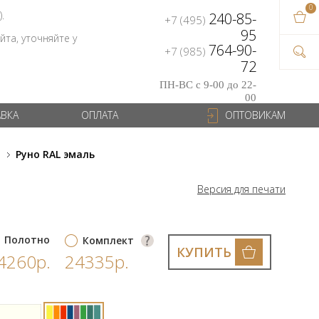
0
В ваш
).
240-85-
+7 (495)
на сум
95
та, уточняйте у
764-90-
+7 (985)
72
ПН-ВС с 9-00 до 22-
00
АВКА
ОПЛАТА
ОПТОВИКАМ
и
Руно RAL эмаль
Версия для печати
Полотно
Комплект
КУПИТЬ
4260р.
24335р.