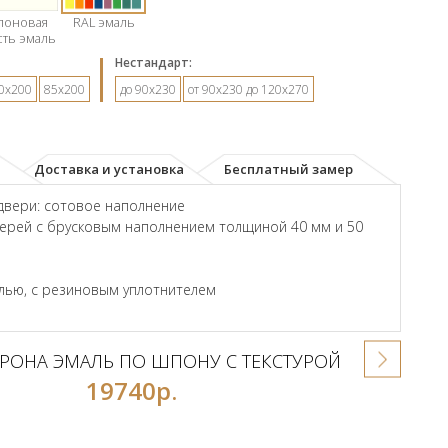
лоновая
RAL эмаль
сть эмаль
Hестандарт:
0х200
85х200
до 90х230
от 90х230 до 120х270
Доставка и установка
Бесплатный замер
двери: сотовое наполнение
ерей с брусковым наполнением толщиной 40 мм и 50
лью, с резиновым уплотнителем
РОНА ЭМАЛЬ ПО ШПОНУ С ТЕКСТУРОЙ
19740р.