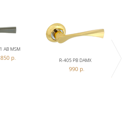
1 AB MSM
850 р.
R-405 PB DAMX
R-
990 р.