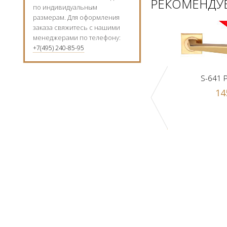
РЕКОМЕНДУЕ
по индивидуальным
размерам. Для оформления
заказа свяжитесь с нашими
менеджерами по телефону:
+7(495) 240-85-95
S-641 
14
Ручка-шарик Z1-A PB
к Z1-A SN
1000 р.
 р.