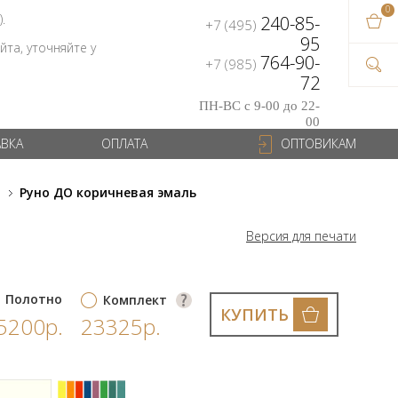
0
В ваш
).
240-85-
+7 (495)
на сум
95
та, уточняйте у
764-90-
+7 (985)
72
ПН-ВС с 9-00 до 22-
00
АВКА
ОПЛАТА
ОПТОВИКАМ
и
Руно ДО коричневая эмаль
Версия для печати
Полотно
Комплект
КУПИТЬ
5200р.
23325р.