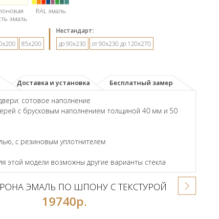
лоновая
RAL эмаль
сть эмаль
Hестандарт:
0х200
85х200
до 90х230
от 90х230 до 120х270
Доставка и установка
Бесплатный замер
двери: сотовое наполнение
ерей с брусковым наполнением толщиной 40 мм и 50
лью, с резиновым уплотнителем
для этой модели возможны другие варианты стекла
РОНА ЭМАЛЬ ПО ШПОНУ С ТЕКСТУРОЙ
19740р.