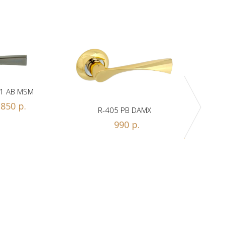
1 AB MSM
850 р.
R-405 PB DAMX
R-
990 р.