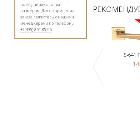
по индивидуальным
РЕКОМЕНДУЕ
размерам. Для оформления
заказа свяжитесь с нашими
менеджерами по телефону:
+7(495) 240-85-95
S-641 
14
к Z1-A PB
Ручка-шарик Z1-A SN
 р.
1000 р.