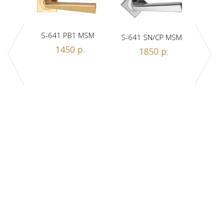
S-641 PB1 MSM
S-641 SN/CP MSM
S-
Z1-A
1450 р.
1850 р.
.