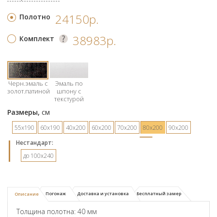
24150р.
Полотно
38983р.
Комплект
Черн.эмаль с
Эмаль по
золот.патиной
шпону с
текстурой
Размеры,
см
55х190
60х190
40х200
60х200
70х200
80х200
90х200
Hестандарт:
до 100x240
Погонаж
Доставка и установка
Бесплатный замер
Описание
Толщина полотна: 40 мм