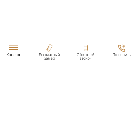
Каталог
Бесплатный
Обратный
Позвонить
Замер
звонок
ТОВАРЫ
Входные Двери
Нестандартные Деревянные Двери
Межкомнатные Двери
Двери По Вашим Размерам
Межкомнатные Арки
Стеновые Панели