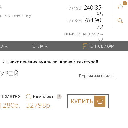
0
В ваш
).
240-85-
+7 (495)
на сум
95
та, уточняйте у
764-90-
+7 (985)
72
ПН-ВС с 9-00 до 22-
00
АВКА
ОПЛАТА
ОПТОВИКАМ
и
Оникс Венеция эмаль по шпону с текстурой
ТУРОЙ
Версия для печати
Полотно
Комплект
КУПИТЬ
1280р.
32798р.