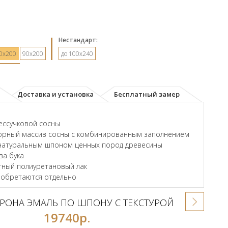
Hестандарт:
0х200
90х200
до 100x240
Доставка и установка
Бесплатный замер
ессучковой сосны
орный массив сосны с комбинированным заполнением
натуральным шпоном ценных пород древесины
ва бука
ный полиуретановый лак
иобретаются отдельно
РОНА ЭМАЛЬ ПО ШПОНУ С ТЕКСТУРОЙ
19740р.