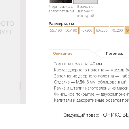
Черн.эмаль с
Эмаль по
золот.патиной
шпону с
текстурой
Размеры,
см
55х190
60х190
40х200
60х200
70х200
8
Описание
Погонаж
Толщина полотна: 40 мм
Каркас дверного полотна — массив б
Заполнение дверного полотна — наб
Отделка — МДФ 6 мм, облицованный 
Рамка и штапик изготовлены из масси
Финишное покрытие — двухкомпонент
Капители и декоративные розетки пр
ОНИКС ВЕ
Следующий товар: