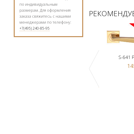
по индивидуальным
размерам. Для оформления
РЕКОМЕНДУЕ
заказа свяжитесь с нашими
менеджерами по телефону:
+7(495) 240-85-95
S-641 
14
к Z1-A PB
Ручка-шарик Z1-A SN
 р.
1000 р.