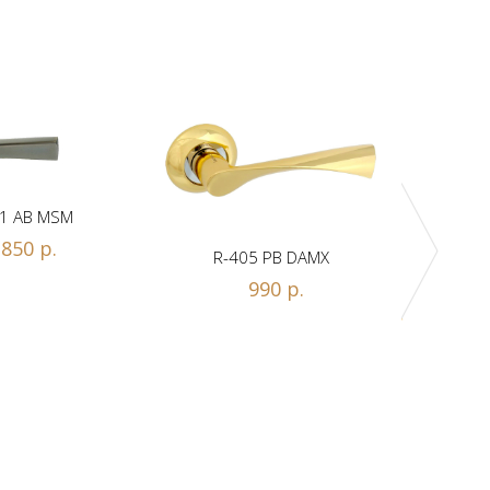
1 AB MSM
850 р.
R-405 PB DAMX
R-
990 р.