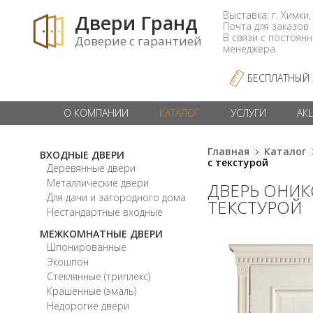
Выставка: г. Химки,
Двери Гранд
Почта для заказо
В связи с постоян
Доверие с гарантией
менеджера.
БЕСПЛАТНЫЙ
О КОМПАНИИ
КАТАЛОГ
УСЛУГИ
АК
Главная
Каталог
ВХОДНЫЕ ДВЕРИ
с текстурой
Деревянные двери
Металлические двери
ДВЕРЬ ОНИК
Для дачи и загородного дома
ТЕКСТУРОЙ
Нестандартные входные
МЕЖКОМНАТНЫЕ ДВЕРИ
Шпонированные
Экошпон
Стеклянные (триплекс)
Крашенные (эмаль)
Недорогие двери