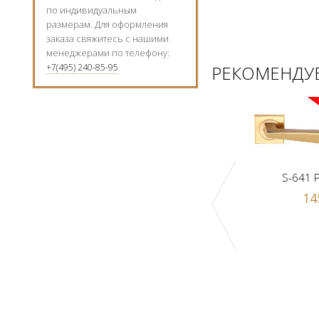
по индивидуальным
размерам. Для оформления
заказа свяжитесь с нашими
менеджерами по телефону:
+7(495) 240-85-95
РЕКОМЕНДУЕ
S-641 
14
к Z1-A PB
Ручка-шарик Z1-A SN
 р.
1000 р.