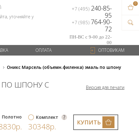
0
В ваш
).
240-85-
+7 (495)
на сум
95
та, уточняйте у
764-90-
+7 (985)
72
ПН-ВС с 9-00 до 22-
00
АВКА
ОПЛАТА
ОПТОВИКАМ
и
Оникс Марсель (объемн.филенка) эмаль по шпону
Ь ПО ШПОНУ С
Версия для печати
Полотно
Комплект
КУПИТЬ
8830р.
30348р.