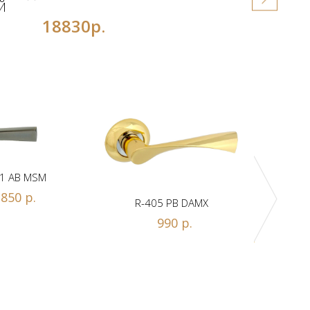
Й
18830р.
1 AB MSM
850 р.
R-405 PB DAMX
R-
990 р.