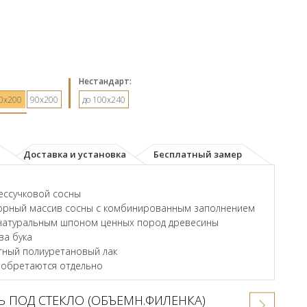
Hестандарт:
0х200
90х200
до 100x240
Доставка и установка
Бесплатный замер
ессучковой сосны
орный массив сосны с комбинированным заполнением
натуральным шпоном ценных пород древесины
ва бука
ный полиуретановый лак
иобретаются отдельно
 ПОД СТЕКЛО (ОБЪЕМН.ФИЛЕНКА)