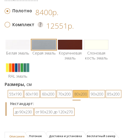
8400р.
Полотно
12551р.
Комплект
Белая эмаль
Серая эмаль
Коричневая
Слоновая
эмаль
кость эмаль
RAL эмаль
Размеры,
см
55х190
60х190
60х200
70х200
80х200
90х200
85х200
Hестандарт:
до 90х230
от 90х230 до 120х270
Погонаж
Доставка и установка
Бесплатный замер
Описание