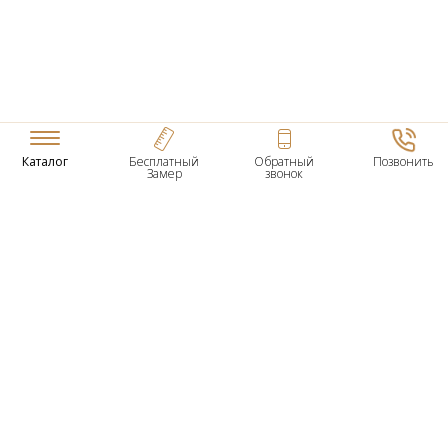
Каталог
Бесплатный
Обратный
Позвонить
Замер
звонок
ТОВАРЫ
Входные Двери
Нестандартные Деревянные Двери
Межкомнатные Двери
Двери По Вашим Размерам
Межкомнатные Арки
Стеновые Панели
Дверная Фурнитура