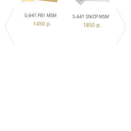
S-641 PB1 MSM
S-641 SN/CP MSM
S-
1450 р.
1850 р.
Z1-A
.