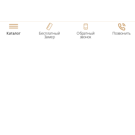
Каталог
Бесплатный
Обратный
Позвонить
Замер
звонок
ТОВАРЫ
Входные Двери
Нестандартные Деревянные Двери
Межкомнатные Двери
Двери По Вашим Размерам
Межкомнатные Арки
Стеновые Панели
Дверная Фурнитура
О КОМПАНИИ
Гарантийное Обслуживание