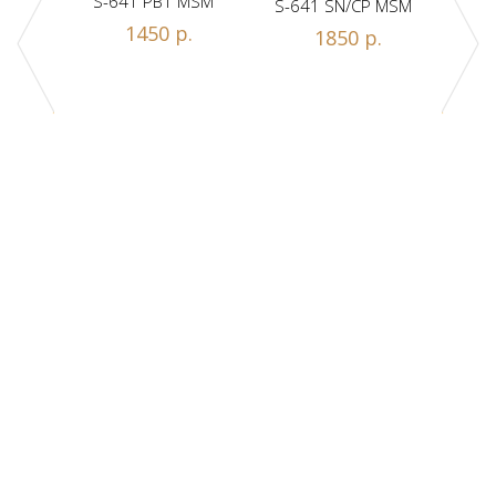
S-641 PB1 MSM
S-641 SN/CP MSM
S-
Z1-A
1450 р.
1850 р.
.