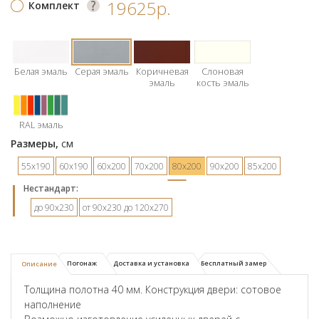
19625р.
Комплект
Белая эмаль
Серая эмаль
Коричневая
Слоновая
эмаль
кость эмаль
RAL эмаль
Размеры,
см
55х190
60х190
60х200
70х200
80х200
90х200
85х200
Hестандарт:
до 90х230
от 90х230 до 120х270
Погонаж
Доставка и установка
Бесплатный замер
Описание
Толщина полотна 40 мм. Конструкция двери: сотовое
наполнение