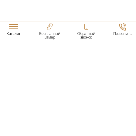
Каталог
Бесплатный
Обратный
Позвонить
Замер
звонок
ТОВАРЫ
Входные Двери
Нестандартные Деревянные Двери
Межкомнатные Двери
Двери По Вашим Размерам
Межкомнатные Арки
Стеновые Панели
Дверная Фурнитура
О КОМПАНИИ
Гарантийное Обслуживание