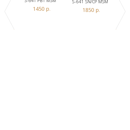
S-641 PB1 MSM
S-641 SN/CP MSM
S-
1450 р.
1850 р.
Z1-A
.