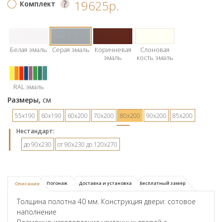
19625р.
Комплект
Белая эмаль
Серая эмаль
Коричневая
Слоновая
эмаль
кость эмаль
RAL эмаль
Размеры,
см
55х190
60х190
60х200
70х200
80х200
90х200
85х200
Hестандарт:
до 90х230
от 90х230 до 120х270
Погонаж
Доставка и установка
Бесплатный замер
Описание
Толщина полотна 40 мм. Конструкция двери: сотовое
наполнение