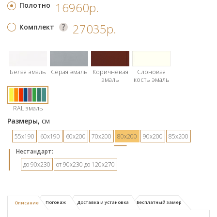
16960р.
Полотно
27035р.
Комплект
Белая эмаль
Серая эмаль
Коричневая
Слоновая
эмаль
кость эмаль
RAL эмаль
Размеры,
см
55х190
60х190
60х200
70х200
80х200
90х200
85х200
Hестандарт:
до 90х230
от 90х230 до 120х270
Погонаж
Доставка и установка
Бесплатный замер
Описание