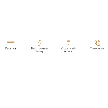
Каталог
Бесплатный
Обратный
Позвонить
Замер
звонок
ТОВАРЫ
Входные Двери
Нестандартные Деревянные Двери
Межкомнатные Двери
Двери По Вашим Размерам
Межкомнатные Арки
Стеновые Панели