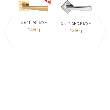
S-641 PB1 MSM
S-641 SN/CP MSM
S-
1450 р.
1850 р.
Z1-A
.