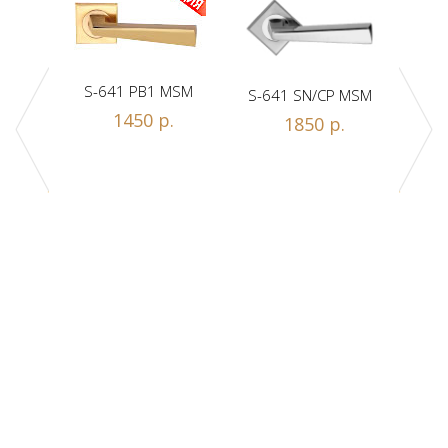
S-641 PB1 MSM
S-641 SN/CP MSM
S-
1450 р.
1850 р.
Z1-A
.