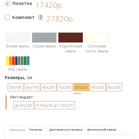
17420р.
Полотно
27820р.
Комплект
Белая эмаль
Серая эмаль
Коричневая
Слоновая
эмаль
кость эмаль
RAL эмаль
Размеры,
см
55х190
60х190
60х200
70х200
80х200
90х200
85х200
Hестандарт:
до 90х230
от 90х230 до 120х270
Погонаж
Доставка и установка
Бесплатный замер
Описание