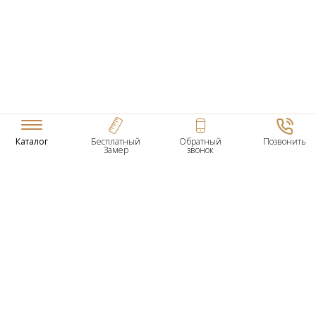
Каталог
Бесплатный
Обратный
Позвонить
Замер
звонок
ТОВАРЫ
Входные Двери
Нестандартные Деревянные Двери
Межкомнатные Двери
Двери По Вашим Размерам
Межкомнатные Арки
Стеновые Панели