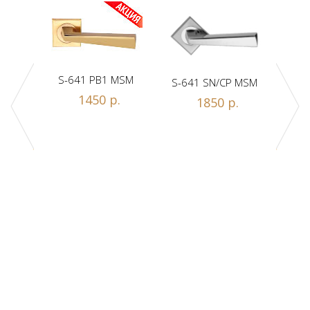
S-641 PB1 MSM
S-641 SN/CP MSM
S-
1450 р.
1850 р.
Z1-A
.