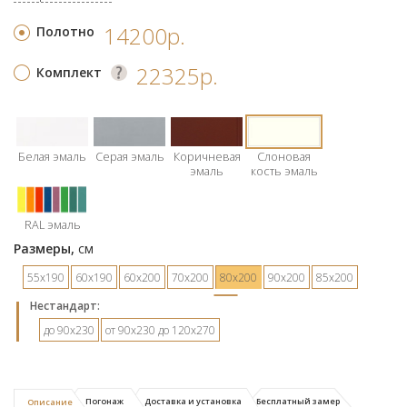
14200р.
Полотно
22325р.
Комплект
Белая эмаль
Серая эмаль
Коричневая
Слоновая
эмаль
кость эмаль
RAL эмаль
Размеры,
см
55х190
60х190
60х200
70х200
80х200
90х200
85х200
Hестандарт:
до 90х230
от 90х230 до 120х270
Погонаж
Доставка и установка
Бесплатный замер
Описание