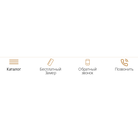
Каталог
Бесплатный
Обратный
Позвонить
Замер
звонок
ТОВАРЫ
Входные Двери
Нестандартные Деревянные Двери
Межкомнатные Двери
Двери По Вашим Размерам
Межкомнатные Арки