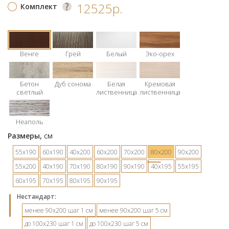
12525р.
Комплект
Венге
Грей
Белый
Эко-орех
Бетон
Дуб сонома
Белая
Кремовая
светлый
лиственница
лиственница
Неаполь
Размеры,
см
55х190
60х190
40х200
60х200
70х200
80х200
90х200
55х200
40х190
70х190
80х190
90х190
40х195
55х195
60х195
70х195
80х195
90х195
Hестандарт:
менее 90х200 шаг 1 см
менее 90х200 шаг 5 см
до 100х230 шаг 1 см
до 100х230 шаг 5 см