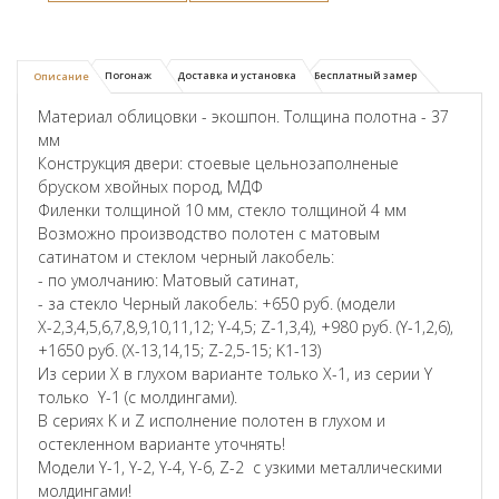
Погонаж
Доставка и установка
Бесплатный замер
Описание
Материал облицовки - экошпон. Толщина полотна - 37
мм
Конструкция двери: стоевые цельнозаполненые
бруском хвойных пород, МДФ
Филенки толщиной 10 мм, стекло толщиной 4 мм
Возможно производство полотен с матовым
сатинатом и стеклом черный лакобель:
- по умолчанию: Матовый сатинат,
- за стекло Черный лакобель: +650 руб. (модели
Х-2,3,4,5,6,7,8,9,10,11,12; Y-4,5; Z-1,3,4), +980 руб. (Y-1,2,6),
+1650 руб. (X-13,14,15; Z-2,5-15; K1-13)
Из серии X в глухом варианте только X-1, из серии Y
только Y-1 (с молдингами).
В сериях K и Z исполнение полотен в глухом и
остекленном варианте уточнять!
Модели Y-1, Y-2, Y-4, Y-6, Z-2 с узкими металлическими
молдингами!