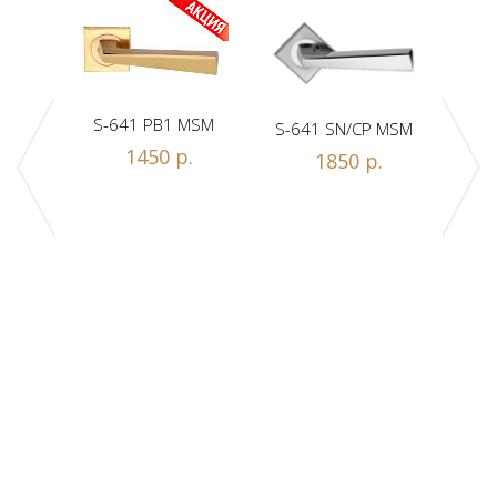
S-641 PB1 MSM
S-641 SN/CP MSM
S-
Z1-A
1450 р.
1850 р.
.