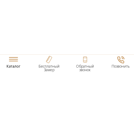
Каталог
Бесплатный
Обратный
Позвонить
Замер
звонок
ТОВАРЫ
Входные Двери
Нестандартные Деревянные Двери
Межкомнатные Двери
Двери По Вашим Размерам
Межкомнатные Арки