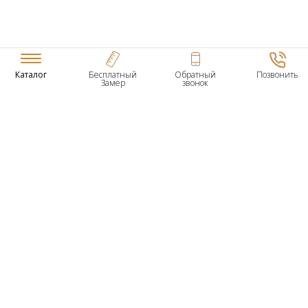
Каталог
Бесплатный
Обратный
Позвонить
Замер
звонок
ТОВАРЫ
Входные Двери
Нестандартные Деревянные Двери
Межкомнатные Двери
Двери По Вашим Размерам
Межкомнатные Арки
Стеновые Панели
Дверная Фурнитура
О КОМПАНИИ
Гарантийное Обслуживание