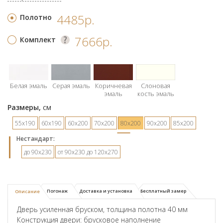
4485р.
Полотно
7666р.
Комплект
Белая эмаль
Серая эмаль
Коричневая
Слоновая
эмаль
кость эмаль
Размеры,
см
55х190
60х190
60х200
70х200
80х200
90х200
85х200
Hестандарт:
до 90х230
от 90х230 до 120х270
Погонаж
Доставка и установка
Бесплатный замер
Описание
Дверь усиленная бруском, толщина полотна 40 мм
Конструкция двери: брусковое наполнение