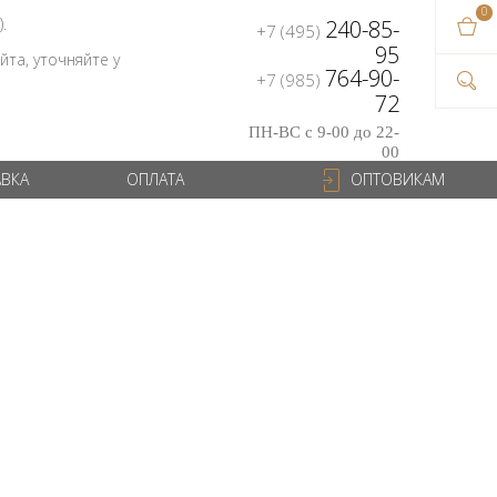
0
В ваш
).
240-85-
+7 (495)
на сум
95
та, уточняйте у
764-90-
+7 (985)
72
ПН-ВС с 9-00 до 22-
00
АВКА
ОПЛАТА
ОПТОВИКАМ