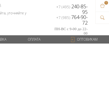
0
В ваш
).
240-85-
+7 (495)
на сум
95
та, уточняйте у
764-90-
+7 (985)
72
ПН-ВС с 9-00 до 22-
00
АВКА
ОПЛАТА
ОПТОВИКАМ