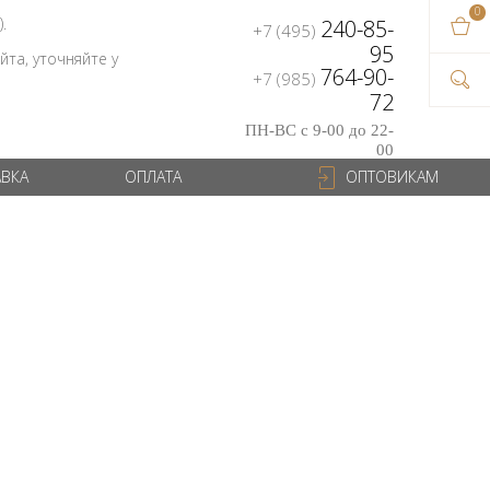
0
В ваш
).
240-85-
+7 (495)
на сум
95
та, уточняйте у
764-90-
+7 (985)
72
ПН-ВС с 9-00 до 22-
00
АВКА
ОПЛАТА
ОПТОВИКАМ