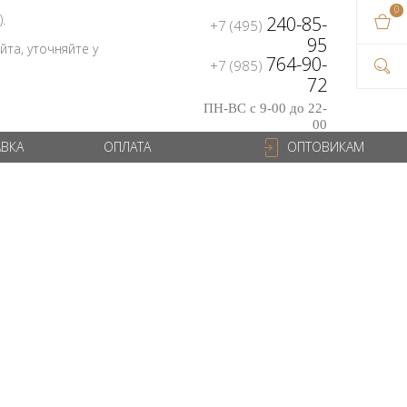
0
В ваш
).
240-85-
+7 (495)
на сум
95
та, уточняйте у
764-90-
+7 (985)
72
ПН-ВС с 9-00 до 22-
00
АВКА
ОПЛАТА
ОПТОВИКАМ