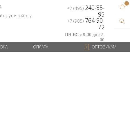
0
В ваш
).
240-85-
+7 (495)
на сум
95
та, уточняйте у
764-90-
+7 (985)
72
ПН-ВС с 9-00 до 22-
00
АВКА
ОПЛАТА
ОПТОВИКАМ