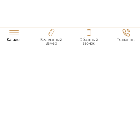
Каталог
Бесплатный
Обратный
Позвонить
Замер
звонок
ТОВАРЫ
Входные Двери
Нестандартные Деревянные Двери
Межкомнатные Двери
Двери По Вашим Размерам
Межкомнатные Арки
Стеновые Панели
Дверная Фурнитура
О КОМПАНИИ