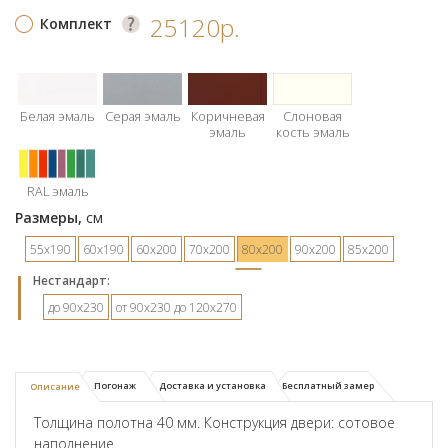
25120р.
Комплект
Белая эмаль
Серая эмаль
Коричневая
Слоновая
эмаль
кость эмаль
RAL эмаль
Размеры,
см
55х190
60х190
60х200
70х200
80х200
90х200
85х200
Hестандарт:
до 90х230
от 90х230 до 120х270
Погонаж
Доставка и установка
Бесплатный замер
Описание
Толщина полотна 40 мм. Конструкция двери: сотовое
наполнение