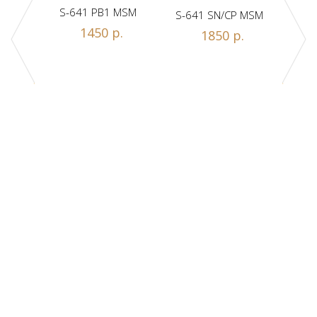
S-641 PB1 MSM
S-641 SN/CP MSM
S-
Z1-A
1450 р.
1850 р.
.