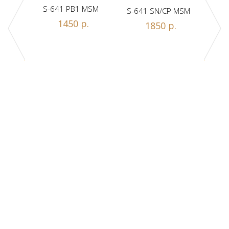
S-641 PB1 MSM
S-641 SN/CP MSM
S-
1450 р.
1850 р.
Z1-A
.