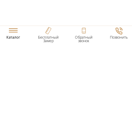
Каталог
Бесплатный
Обратный
Позвонить
Замер
звонок
ТОВАРЫ
Входные Двери
Нестандартные Деревянные Двери
Межкомнатные Двери
Двери По Вашим Размерам
Межкомнатные Арки
Стеновые Панели
Дверная Фурнитура
О КОМПАНИИ