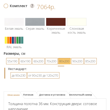
7064р.
Комплект
Белая эмаль
Серая эмаль
Коричневая
Слоновая
эмаль
кость эмаль
RAL эмаль
Размеры,
см
55х190
60х190
60х200
70х200
80х200
90х200
85х200
Hестандарт:
до 90х230
от 90х230 до 120х270
Погонаж
Доставка и установка
Бесплатный замер
Описание
Толщина полотна 36 мм. Конструкция двери: сотовое
наполнение