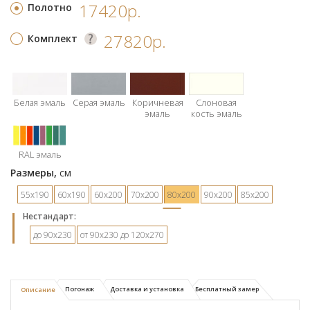
17420р.
Полотно
27820р.
Комплект
Белая эмаль
Серая эмаль
Коричневая
Слоновая
эмаль
кость эмаль
RAL эмаль
Размеры,
см
55х190
60х190
60х200
70х200
80х200
90х200
85х200
Hестандарт:
до 90х230
от 90х230 до 120х270
Погонаж
Доставка и установка
Бесплатный замер
Описание