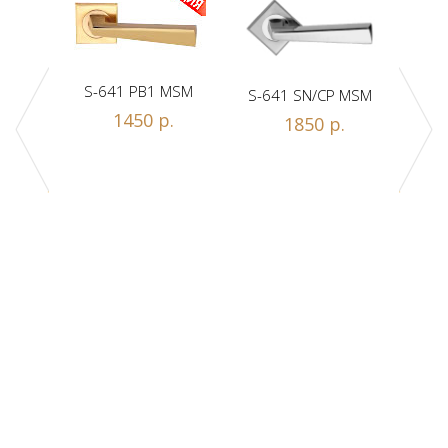
S-641 PB1 MSM
S-641 SN/CP MSM
S-
1450 р.
1850 р.
Z1-A
.