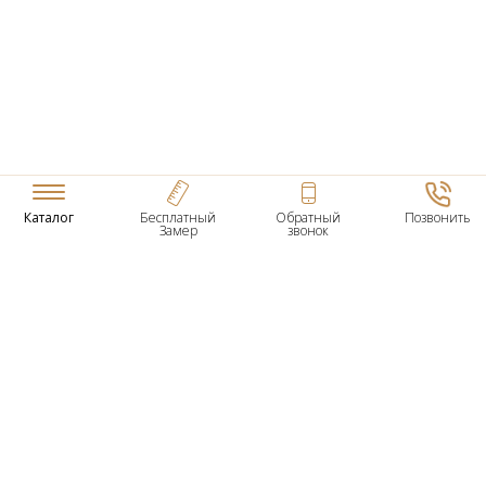
Каталог
Бесплатный
Обратный
Позвонить
Замер
звонок
ТОВАРЫ
Входные Двери
Нестандартные Деревянные Двери
Межкомнатные Двери
Двери По Вашим Размерам
Межкомнатные Арки
Стеновые Панели